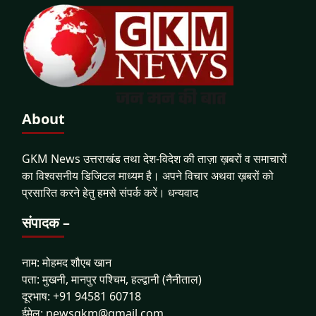
About
GKM News उत्तराखंड तथा देश-विदेश की ताज़ा ख़बरों व समाचारों
का विश्वसनीय डिजिटल माध्यम है। अपने विचार अथवा ख़बरों को
प्रसारित करने हेतु हमसे संपर्क करें। धन्यवाद
संपादक –
नाम: मोहमद शौएब खान
पता: मुखनी, मानपुर पश्चिम, हल्द्वानी (नैनीताल)
दूरभाष: +91 94581 60718
ईमेल: newsgkm@gmail.com