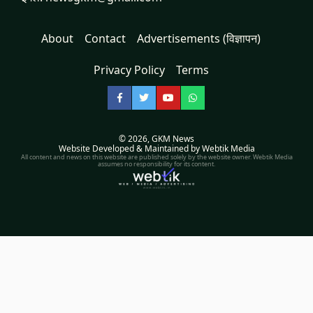
About
Contact
Advertisements (विज्ञापन)
Privacy Policy
Terms
Facebook
Twitter
YouTube
WhatsApp
© 2026,
GKM News
Website Developed & Maintained by Webtik Media
All content and news on this website are published solely by the website owner. Webtik Media
assumes no responsibility for its content.