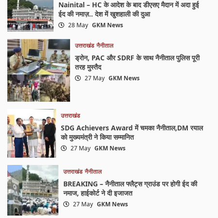
Nainital – HC के आदेश के बाद डीएसए मैदान में अदा हुई
ईद की नमाज़.. देश में खुशहाली की दुआ
28 May
GKM News
उत्तराखंड
नैनीताल
ड्रोन, PAC और SDRF के साथ नैनीताल पुलिस पूरी
तरह मुस्तैद
27 May
GKM News
उत्तराखंड
SDG Achievers Award में चमका नैनीताल,DM रयाल
को मुख्यमंत्री ने किया सम्मानित
27 May
GKM News
उत्तराखंड
नैनीताल
BREAKING – नैनीताल फ्लैट्स ग्राउंड पर होगी ईद की
नमाज, हाईकोर्ट ने दी इजाजत
27 May
GKM News