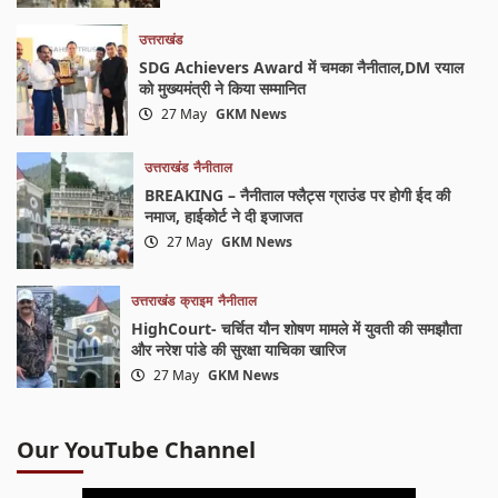
उत्तराखंड
SDG Achievers Award में चमका नैनीताल,DM रयाल
को मुख्यमंत्री ने किया सम्मानित
27 May
GKM News
उत्तराखंड
नैनीताल
BREAKING – नैनीताल फ्लैट्स ग्राउंड पर होगी ईद की
नमाज, हाईकोर्ट ने दी इजाजत
27 May
GKM News
उत्तराखंड
क्राइम
नैनीताल
HighCourt- चर्चित यौन शोषण मामले में युवती की समझौता
और नरेश पांडे की सुरक्षा याचिका खारिज
27 May
GKM News
Our YouTube Channel