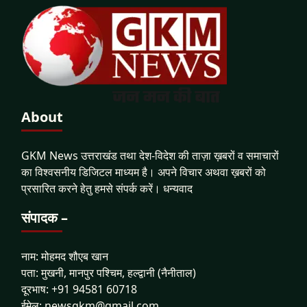
About
GKM News उत्तराखंड तथा देश-विदेश की ताज़ा ख़बरों व समाचारों
का विश्वसनीय डिजिटल माध्यम है। अपने विचार अथवा ख़बरों को
प्रसारित करने हेतु हमसे संपर्क करें। धन्यवाद
संपादक –
नाम: मोहमद शौएब खान
पता: मुखनी, मानपुर पश्चिम, हल्द्वानी (नैनीताल)
दूरभाष: +91 94581 60718
ईमेल: newsgkm@gmail.com