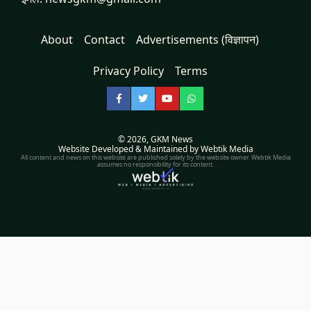
About
Contact
Advertisements (विज्ञापन)
Privacy Policy
Terms
Facebook
Twitter
YouTube
WhatsApp
© 2026,
GKM News
Website Developed & Maintained by Webtik Media
All content and news on this website are published solely by the website owner. Webtik Media
assumes no responsibility for its content.