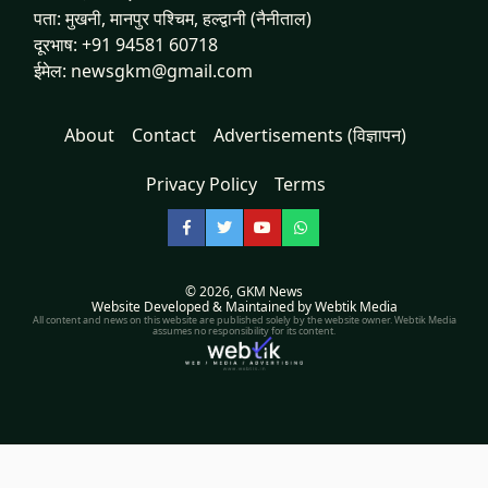
पता: मुखनी, मानपुर पश्चिम, हल्द्वानी (नैनीताल)
दूरभाष: +91 94581 60718
ईमेल: newsgkm@gmail.com
About
Contact
Advertisements (विज्ञापन)
Privacy Policy
Terms
Facebook
Twitter
YouTube
WhatsApp
© 2026,
GKM News
Website Developed & Maintained by Webtik Media
All content and news on this website are published solely by the website owner. Webtik Media
assumes no responsibility for its content.