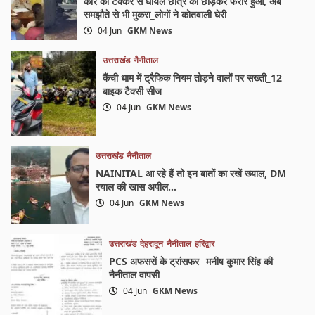
कार की टक्कर से घायल छात्र को छोड़कर फरार हुआ, अब
समझौते से भी मुकरा_लोगों ने कोतवाली घेरी
04 Jun
GKM News
उत्तराखंड
नैनीताल
कैंची धाम में ट्रैफिक नियम तोड़ने वालों पर सख्ती_12
बाइक टैक्सी सीज
04 Jun
GKM News
उत्तराखंड
नैनीताल
NAINITAL आ रहे हैं तो इन बातों का रखें ख्याल, DM
रयाल की खास अपील…
04 Jun
GKM News
उत्तराखंड
देहरादून
नैनीताल
हरिद्वार
PCS अफसरों के ट्रांसफर_ मनीष कुमार सिंह की
नैनीताल वापसी
04 Jun
GKM News