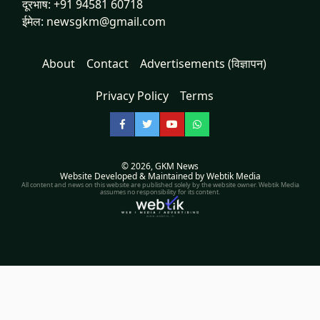
दूरभाष: +91 94581 60718
ईमेल: newsgkm@gmail.com
About
Contact
Advertisements (विज्ञापन)
Privacy Policy
Terms
Facebook
Twitter
YouTube
WhatsApp
© 2026,
GKM News
Website Developed & Maintained by Webtik Media
All content and news on this website are published solely by the website owner. Webtik Media
assumes no responsibility for its content.