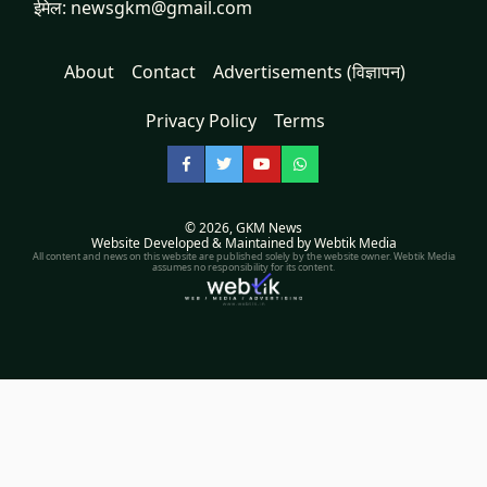
ईमेल: newsgkm@gmail.com
About
Contact
Advertisements (विज्ञापन)
Privacy Policy
Terms
Facebook
Twitter
YouTube
WhatsApp
© 2026,
GKM News
Website Developed & Maintained by Webtik Media
All content and news on this website are published solely by the website owner. Webtik Media
assumes no responsibility for its content.