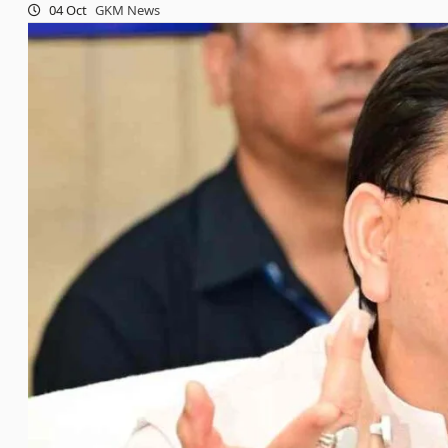
04 Oct
GKM News