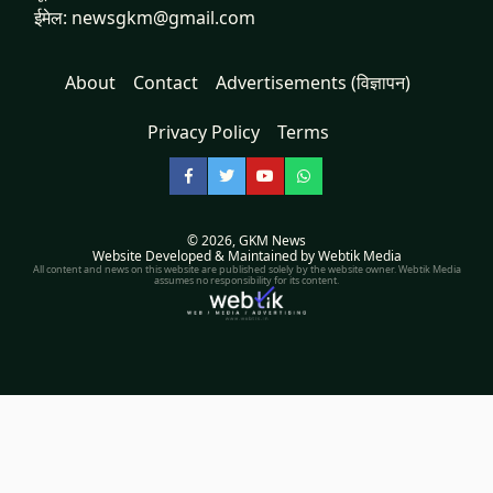
ईमेल: newsgkm@gmail.com
About
Contact
Advertisements (विज्ञापन)
Privacy Policy
Terms
Facebook
Twitter
YouTube
WhatsApp
© 2026,
GKM News
Website Developed & Maintained by Webtik Media
All content and news on this website are published solely by the website owner. Webtik Media
assumes no responsibility for its content.