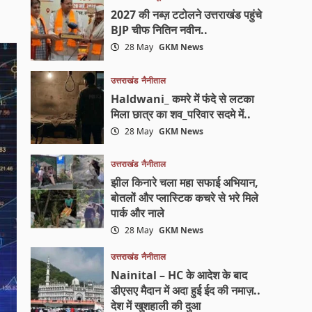
2027 की नब्ज़ टटोलने उत्तराखंड पहुंचे
BJP चीफ नितिन नवीन..
28 May
GKM News
उत्तराखंड
नैनीताल
Haldwani_ कमरे में फंदे से लटका
मिला छात्र का शव_परिवार सदमे में..
28 May
GKM News
उत्तराखंड
नैनीताल
झील किनारे चला महा सफाई अभियान,
बोतलों और प्लास्टिक कचरे से भरे मिले
पार्क और नाले
28 May
GKM News
उत्तराखंड
नैनीताल
Nainital – HC के आदेश के बाद
डीएसए मैदान में अदा हुई ईद की नमाज़..
देश में खुशहाली की दुआ