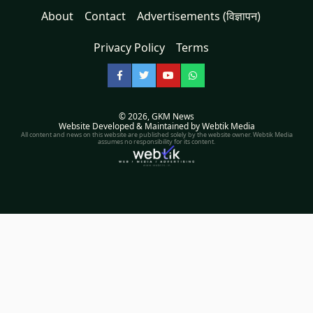
About
Contact
Advertisements (विज्ञापन)
Privacy Policy
Terms
Facebook
Twitter
YouTube
WhatsApp
© 2026,
GKM News
Website Developed & Maintained by Webtik Media
All content and news on this website are published solely by the website owner. Webtik Media
assumes no responsibility for its content.