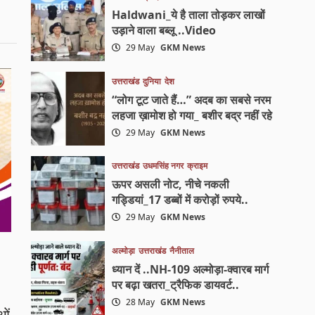
Haldwani_ये है ताला तोड़कर लाखों
उड़ाने वाला बब्लू ..Video
29 May
GKM News
उत्तराखंड
दुनिया
देश
“लोग टूट जाते हैं…” अदब का सबसे नरम
लहजा ख़ामोश हो गया_ बशीर बद्र नहीं रहे
29 May
GKM News
उत्तराखंड
उधमसिंह नगर
क्राइम
ऊपर असली नोट, नीचे नकली
गड्डियां_17 डब्बों में करोड़ों रुपये..
29 May
GKM News
अल्मोड़ा
उत्तराखंड
नैनीताल
ध्यान दें ..NH-109 अल्मोड़ा-क्वारब मार्ग
पर बढ़ा खतरा_ट्रैफिक डायवर्ट..
28 May
GKM News
ओं