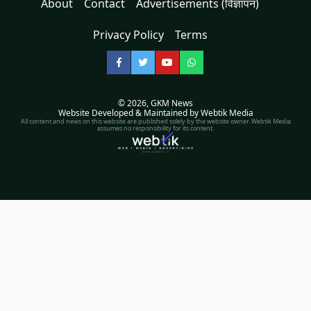
About
Contact
Advertisements (विज्ञापन)
Privacy Policy
Terms
Facebook
Twitter
YouTube
WhatsApp
© 2026,
GKM News
Website Developed & Maintained by Webtik Media
All content and news on this website are published solely by the website owner. Webtik Media
assumes no responsibility for its content.