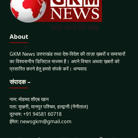
About
GKM News उत्तराखंड तथा देश-विदेश की ताज़ा ख़बरों व समाचारों
का विश्वसनीय डिजिटल माध्यम है। अपने विचार अथवा ख़बरों को
प्रसारित करने हेतु हमसे संपर्क करें। धन्यवाद
संपादक –
नाम: मोहमद शौएब खान
पता: मुखनी, मानपुर पश्चिम, हल्द्वानी (नैनीताल)
दूरभाष: +91 94581 60718
ईमेल: newsgkm@gmail.com