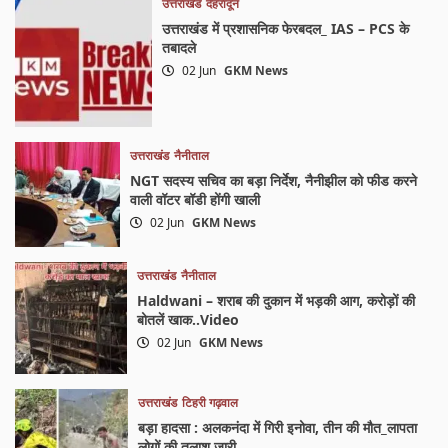
उत्तराखंड
देहरादून
उत्तराखंड में प्रशासनिक फेरबदल_ IAS – PCS के
तबादले
02 Jun
GKM News
उत्तराखंड
नैनीताल
NGT सदस्य सचिव का बड़ा निर्देश, नैनीझील को फीड करने
वाली वॉटर बॉडी होंगी खाली
02 Jun
GKM News
उत्तराखंड
नैनीताल
Haldwani – शराब की दुकान में भड़की आग, करोड़ों की
बोतलें खाक..Video
02 Jun
GKM News
उत्तराखंड
टिहरी गढ़वाल
बड़ा हादसा : अलकनंदा में गिरी इनोवा, तीन की मौत_लापता
लोगों की तलाश जारी