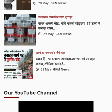
29 May
GKM News
उत्तराखंड
उधमसिंह नगर
क्राइम
ऊपर असली नोट, नीचे नकली गड्डियां_17 डब्बों में
करोड़ों रुपये..
29 May
GKM News
अल्मोड़ा
उत्तराखंड
नैनीताल
ध्यान दें ..NH-109 अल्मोड़ा-क्वारब मार्ग पर बढ़ा
खतरा_ट्रैफिक डायवर्ट..
28 May
GKM News
Our YouTube Channel