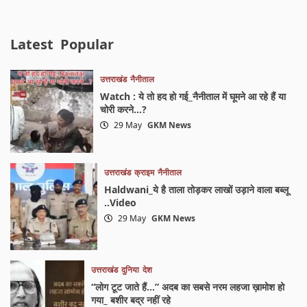
Latest
Popular
उत्तराखंड
नैनीताल
Watch : ये तो हद हो गई_नैनीताल में घूमने आ रहे हैं या
चोरी करने…?
29 May
GKM News
उत्तराखंड
क्राइम
नैनीताल
Haldwani_ये है ताला तोड़कर लाखों उड़ाने वाला बब्लू
..Video
29 May
GKM News
उत्तराखंड
दुनिया
देश
“लोग टूट जाते हैं…” अदब का सबसे नरम लहजा ख़ामोश हो
गया_ बशीर बद्र नहीं रहे