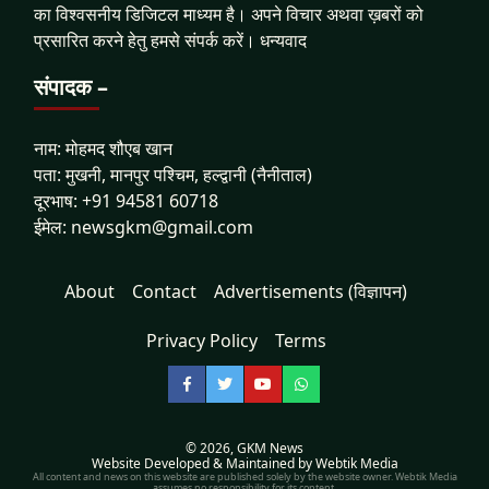
का विश्वसनीय डिजिटल माध्यम है। अपने विचार अथवा ख़बरों को
प्रसारित करने हेतु हमसे संपर्क करें। धन्यवाद
संपादक –
नाम: मोहमद शौएब खान
पता: मुखनी, मानपुर पश्चिम, हल्द्वानी (नैनीताल)
दूरभाष: +91 94581 60718
ईमेल: newsgkm@gmail.com
About
Contact
Advertisements (विज्ञापन)
Privacy Policy
Terms
Facebook
Twitter
YouTube
WhatsApp
© 2026,
GKM News
Website Developed & Maintained by Webtik Media
All content and news on this website are published solely by the website owner. Webtik Media
assumes no responsibility for its content.