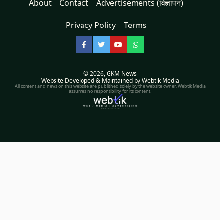
About
Contact
Advertisements (विज्ञापन)
Privacy Policy
Terms
Facebook
Twitter
YouTube
WhatsApp
© 2026,
GKM News
Website Developed & Maintained by Webtik Media
All content and news on this website are published solely by the website owner. Webtik Media
assumes no responsibility for its content.