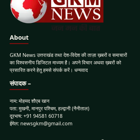
About
GKM News उत्तराखंड तथा देश-विदेश की ताज़ा ख़बरों व समाचारों
का विश्वसनीय डिजिटल माध्यम है। अपने विचार अथवा ख़बरों को
प्रसारित करने हेतु हमसे संपर्क करें। धन्यवाद
संपादक –
नाम: मोहमद शौएब खान
पता: मुखनी, मानपुर पश्चिम, हल्द्वानी (नैनीताल)
दूरभाष: +91 94581 60718
ईमेल: newsgkm@gmail.com