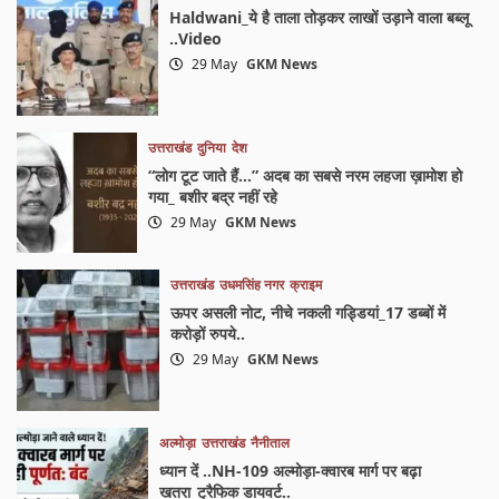
Haldwani_ये है ताला तोड़कर लाखों उड़ाने वाला बब्लू
..Video
29 May
GKM News
उत्तराखंड
दुनिया
देश
“लोग टूट जाते हैं…” अदब का सबसे नरम लहजा ख़ामोश हो
गया_ बशीर बद्र नहीं रहे
29 May
GKM News
उत्तराखंड
उधमसिंह नगर
क्राइम
ऊपर असली नोट, नीचे नकली गड्डियां_17 डब्बों में
करोड़ों रुपये..
29 May
GKM News
अल्मोड़ा
उत्तराखंड
नैनीताल
ध्यान दें ..NH-109 अल्मोड़ा-क्वारब मार्ग पर बढ़ा
खतरा_ट्रैफिक डायवर्ट..