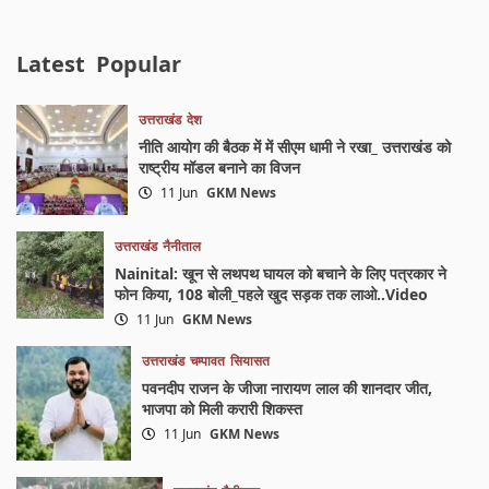
Latest
Popular
उत्तराखंड
देश
नीति आयोग की बैठक में में सीएम धामी ने रखा_ उत्तराखंड को
राष्ट्रीय मॉडल बनाने का विजन
11 Jun
GKM News
उत्तराखंड
नैनीताल
Nainital: खून से लथपथ घायल को बचाने के लिए पत्रकार ने
फोन किया, 108 बोली_पहले खुद सड़क तक लाओ..Video
11 Jun
GKM News
उत्तराखंड
चम्पावत
सियासत
पवनदीप राजन के जीजा नारायण लाल की शानदार जीत,
भाजपा को मिली करारी शिकस्त
11 Jun
GKM News