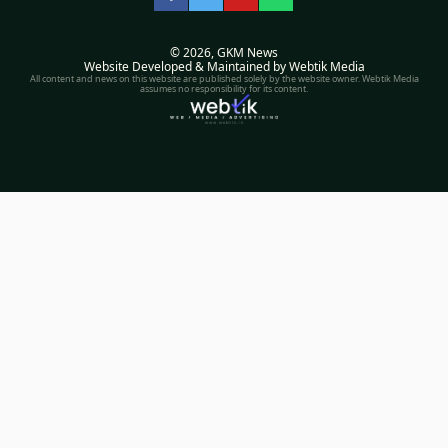
Facebook
Twitter
YouTube
WhatsApp
© 2026,
GKM News
Website Developed & Maintained by Webtik Media
All content and news on this website are published solely by the website owner. Webtik Media
assumes no responsibility for its content.