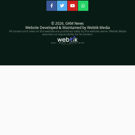
Facebook
Twitter
YouTube
WhatsApp
© 2026,
GKM News
Website Developed & Maintained by Webtik Media
All content and news on this website are published solely by the website owner. Webtik Media
assumes no responsibility for its content.