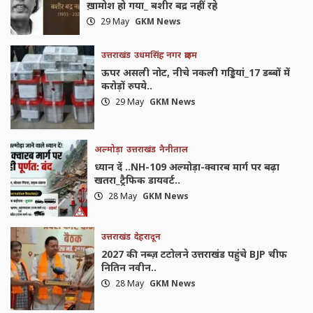
ख़ामोश हो गया_ बशीर बद्र नहीं रहे
29 May
GKM News
उत्तराखंड
उधमसिंह नगर
क्राइम
ऊपर असली नोट, नीचे नकली गड्डियां_17 डब्बों में
करोड़ों रुपये..
29 May
GKM News
अल्मोड़ा
उत्तराखंड
नैनीताल
ध्यान दें ..NH-109 अल्मोड़ा-क्वारब मार्ग पर बढ़ा
खतरा_ट्रैफिक डायवर्ट..
28 May
GKM News
उत्तराखंड
देहरादून
2027 की नब्ज़ टटोलने उत्तराखंड पहुंचे BJP चीफ
नितिन नवीन..
28 May
GKM News