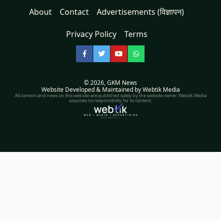
About
Contact
Advertisements (विज्ञापन)
Privacy Policy
Terms
Facebook
Twitter
YouTube
WhatsApp
© 2026,
GKM News
Website Developed & Maintained by Webtik Media
All content and news on this website are published solely by the website owner. Webtik Media
assumes no responsibility for its content.