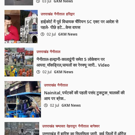
03 Jul
GKM News
उत्तराखंड
नैनीताल
हरिद्वार
हाईकोर्ट में पूर्व विधायक चैंपियन SC एक्ट पर आदेश से
पहले- पीछे हटे…केस वापस
02 Jul
GKM News
उत्तराखंड
नैनीताल
नैनीताल-हल्द्वानी-कालाढूंगी समेत 5 लोकेशन पर
आपदा_मॉकड्रिल,घायलों का रेस्क्यू जारी.. Video
02 Jul
GKM News
उत्तराखंड
नैनीताल
Nainital_पर्यटकों की पहली पसंद टुकटुक_चालकों की
आय पर ब्रेक..
02 Jul
GKM News
उत्तराखंड
चम्पावत
देहरादून
नैनीताल
बागेश्वर
उत्तराखंड में बारिश का सिलसिला जारी, कई जिलों में ऑरेंज