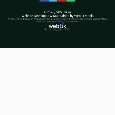
Facebook
Twitter
YouTube
WhatsApp
© 2026,
GKM News
Website Developed & Maintained by Webtik Media
All content and news on this website are published solely by the website owner. Webtik Media
assumes no responsibility for its content.