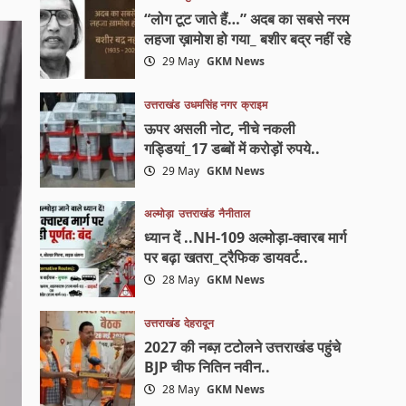
“लोग टूट जाते हैं…” अदब का सबसे नरम
लहजा ख़ामोश हो गया_ बशीर बद्र नहीं रहे
29 May
GKM News
उत्तराखंड
उधमसिंह नगर
क्राइम
ऊपर असली नोट, नीचे नकली
गड्डियां_17 डब्बों में करोड़ों रुपये..
29 May
GKM News
अल्मोड़ा
उत्तराखंड
नैनीताल
ध्यान दें ..NH-109 अल्मोड़ा-क्वारब मार्ग
पर बढ़ा खतरा_ट्रैफिक डायवर्ट..
28 May
GKM News
उत्तराखंड
देहरादून
2027 की नब्ज़ टटोलने उत्तराखंड पहुंचे
BJP चीफ नितिन नवीन..
28 May
GKM News