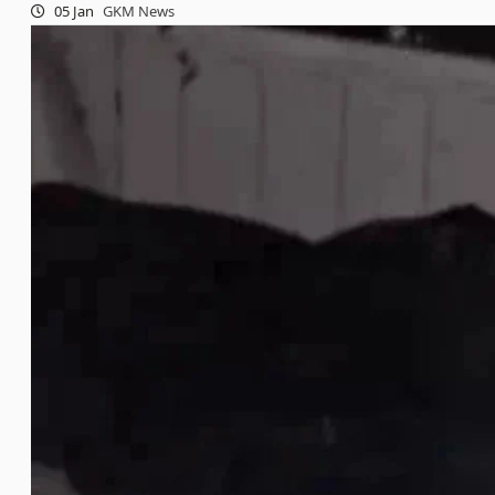
05 Jan
GKM News