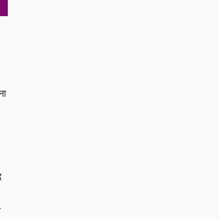
ना
द
ा