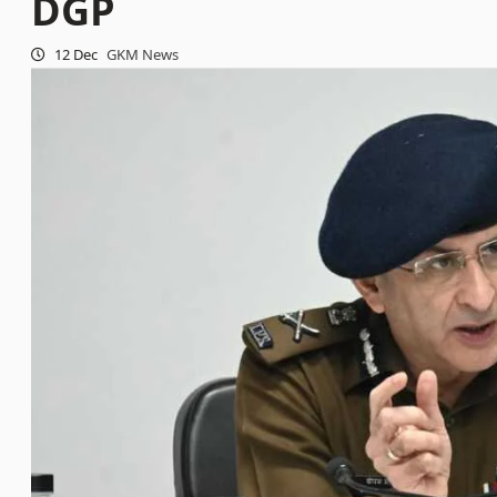
DGP
12 Dec
GKM News