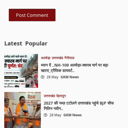
Latest
Popular
अल्मोड़ा
उत्तराखंड
नैनीताल
ध्यान दें ..NH-109 अल्मोड़ा-क्वारब मार्ग पर बढ़ा
खतरा_ट्रैफिक डायवर्ट..
28 May
GKM News
उत्तराखंड
देहरादून
2027 की नब्ज़ टटोलने उत्तराखंड पहुंचे BJP चीफ
नितिन नवीन..
28 May
GKM News