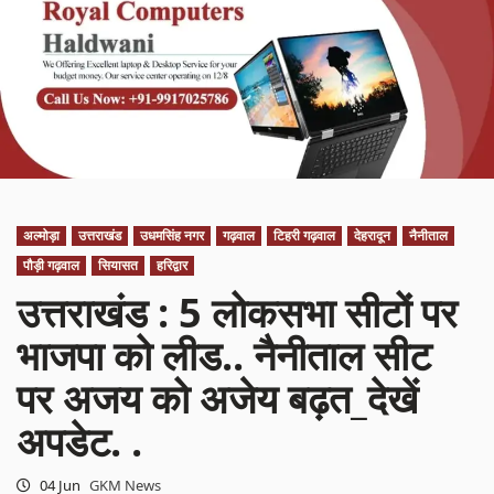
अल्मोड़ा
उत्तराखंड
उधमसिंह नगर
गढ़वाल
टिहरी गढ़वाल
देहरादून
नैनीताल
पौड़ी गढ़वाल
सियासत
हरिद्वार
उत्तराखंड : 5 लोकसभा सीटों पर
भाजपा को लीड.. नैनीताल सीट
पर अजय को अजेय बढ़त_देखें
अपडेट. .
04 Jun
GKM News