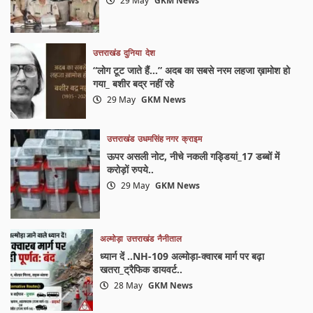
29 May
GKM News
उत्तराखंड
दुनिया
देश
“लोग टूट जाते हैं…” अदब का सबसे नरम लहजा ख़ामोश हो
गया_ बशीर बद्र नहीं रहे
29 May
GKM News
उत्तराखंड
उधमसिंह नगर
क्राइम
ऊपर असली नोट, नीचे नकली गड्डियां_17 डब्बों में
करोड़ों रुपये..
29 May
GKM News
अल्मोड़ा
उत्तराखंड
नैनीताल
ध्यान दें ..NH-109 अल्मोड़ा-क्वारब मार्ग पर बढ़ा
खतरा_ट्रैफिक डायवर्ट..
28 May
GKM News