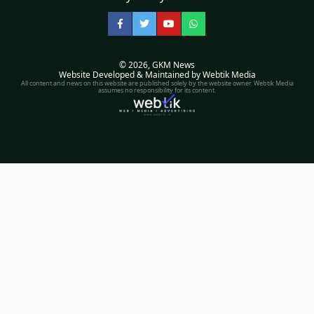
Facebook
Twitter
YouTube
WhatsApp
© 2026,
GKM News
Website Developed & Maintained by Webtik Media
All content and news on this website are published solely by the website owner. Webtik Media
assumes no responsibility for its content.