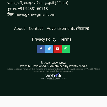
पता: मुखनी, मानपुर पश्चिम, हल्द्वानी (नैनीताल)
दूरभाष: +91 94581 60718
ईमेल: newsgkm@gmail.com
About
Contact
Advertisements (विज्ञापन)
Privacy Policy
Terms
Facebook
Twitter
YouTube
WhatsApp
© 2026,
GKM News
Website Developed & Maintained by Webtik Media
All content and news on this website are published solely by the website owner. Webtik Media
assumes no responsibility for its content.