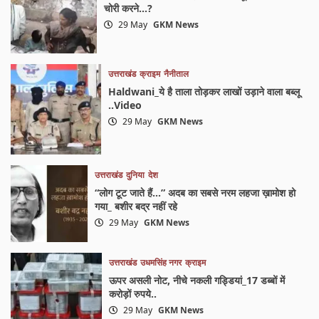
चोरी करने…?
29 May
GKM News
उत्तराखंड
क्राइम
नैनीताल
Haldwani_ये है ताला तोड़कर लाखों उड़ाने वाला बब्लू
..Video
29 May
GKM News
उत्तराखंड
दुनिया
देश
“लोग टूट जाते हैं…” अदब का सबसे नरम लहजा ख़ामोश हो
गया_ बशीर बद्र नहीं रहे
29 May
GKM News
उत्तराखंड
उधमसिंह नगर
क्राइम
ऊपर असली नोट, नीचे नकली गड्डियां_17 डब्बों में
करोड़ों रुपये..
29 May
GKM News