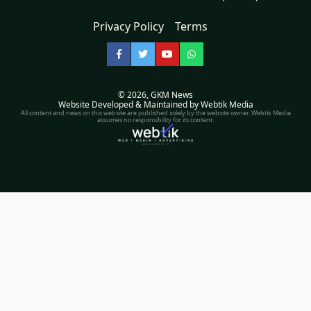
Privacy Policy
Terms
Facebook
Twitter
YouTube
WhatsApp
© 2026,
GKM News
Website Developed & Maintained by Webtik Media
All content and news on this website are published solely by the website owner. Webtik Media
assumes no responsibility for its content.