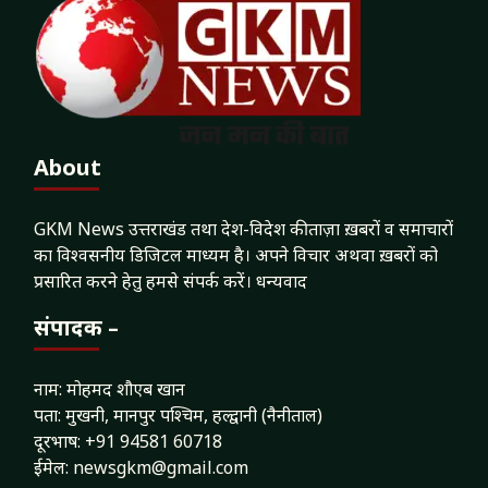
About
GKM News उत्तराखंड तथा देश-विदेश की ताज़ा ख़बरों व समाचारों
का विश्वसनीय डिजिटल माध्यम है। अपने विचार अथवा ख़बरों को
प्रसारित करने हेतु हमसे संपर्क करें। धन्यवाद
संपादक –
नाम: मोहमद शौएब खान
पता: मुखनी, मानपुर पश्चिम, हल्द्वानी (नैनीताल)
दूरभाष: +91 94581 60718
ईमेल: newsgkm@gmail.com