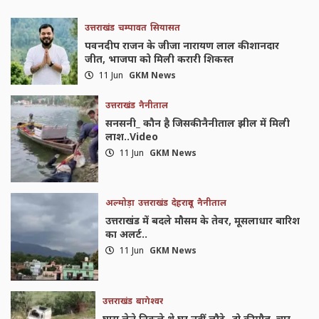
उत्तराखंड
चम्पावत
सियासत
पवनदीप राजन के जीजा नारायण लाल की शानदार
जीत, भाजपा को मिली करारी शिकस्त
11 Jun
GKM News
उत्तराखंड
नैनीताल
सनसनी_ कौन है जिसकी नैनीताल झील में मिली
लाश..Video
11 Jun
GKM News
अल्मोड़ा
उत्तराखंड
देहरादून
नैनीताल
उत्तराखंड में बदले मौसम के तेवर, मूसलाधार बारिश
का अलर्ट..
11 Jun
GKM News
उत्तराखंड
बागेश्वर
घास लेने निकले थे घर नहीं लौटे_ दो की मौत..चार