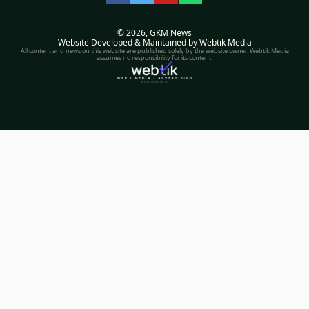
Facebook
Twitter
YouTube
WhatsApp
© 2026,
GKM News
Website Developed & Maintained by Webtik Media
All content and news on this website are published solely by the website owner. Webtik Media
assumes no responsibility for its content.