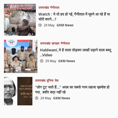
उत्तराखंड
नैनीताल
Watch : ये तो हद हो गई_नैनीताल में घूमने आ रहे हैं या
चोरी करने…?
29 May
GKM News
उत्तराखंड
क्राइम
नैनीताल
Haldwani_ये है ताला तोड़कर लाखों उड़ाने वाला बब्लू
..Video
29 May
GKM News
उत्तराखंड
दुनिया
देश
“लोग टूट जाते हैं…” अदब का सबसे नरम लहजा ख़ामोश हो
गया_ बशीर बद्र नहीं रहे
29 May
GKM News