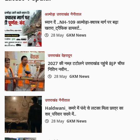
अल्मोड़ा
उत्तराखंड
नैनीताल
ध्यान दें ..NH-109 अल्मोड़ा-क्वारब मार्ग पर बढ़ा
खतरा_ट्रैफिक डायवर्ट..
28 May
GKM News
उत्तराखंड
देहरादून
2027 की नब्ज़ टटोलने उत्तराखंड पहुंचे BJP चीफ
नितिन नवीन..
28 May
GKM News
उत्तराखंड
नैनीताल
Haldwani_ कमरे में फंदे से लटका मिला छात्र का
शव_परिवार सदमे में..
28 May
GKM News