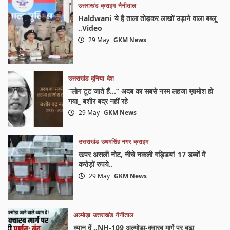
उत्तराखंड
क्राइम
नैनीताल
Haldwani_ये है ताला तोड़कर लाखों उड़ाने वाला बब्लू
..Video
29 May
GKM News
उत्तराखंड
दुनिया
देश
“लोग टूट जाते हैं…” अदब का सबसे नरम लहजा ख़ामोश हो
गया_ बशीर बद्र नहीं रहे
29 May
GKM News
उत्तराखंड
उधमसिंह नगर
क्राइम
ऊपर असली नोट, नीचे नकली गड्डियां_17 डब्बों में
करोड़ों रुपये..
29 May
GKM News
अल्मोड़ा
उत्तराखंड
नैनीताल
ध्यान दें ..NH-109 अल्मोड़ा-क्वारब मार्ग पर बढ़ा