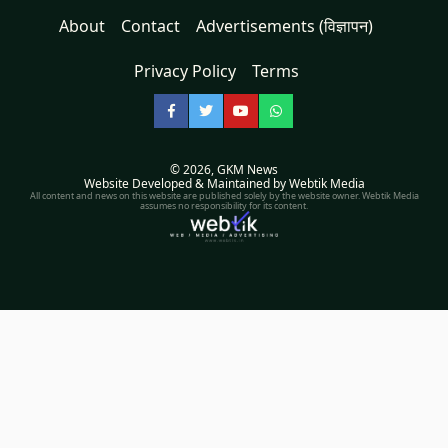
About
Contact
Advertisements (विज्ञापन)
Privacy Policy
Terms
Facebook
Twitter
YouTube
WhatsApp
© 2026,
GKM News
Website Developed & Maintained by Webtik Media
All content and news on this website are published solely by the website owner. Webtik Media
assumes no responsibility for its content.