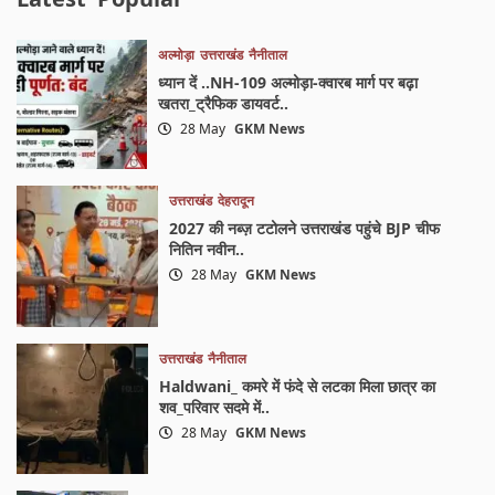
अल्मोड़ा
उत्तराखंड
नैनीताल
ध्यान दें ..NH-109 अल्मोड़ा-क्वारब मार्ग पर बढ़ा
खतरा_ट्रैफिक डायवर्ट..
28 May
GKM News
उत्तराखंड
देहरादून
2027 की नब्ज़ टटोलने उत्तराखंड पहुंचे BJP चीफ
नितिन नवीन..
28 May
GKM News
उत्तराखंड
नैनीताल
Haldwani_ कमरे में फंदे से लटका मिला छात्र का
शव_परिवार सदमे में..
28 May
GKM News