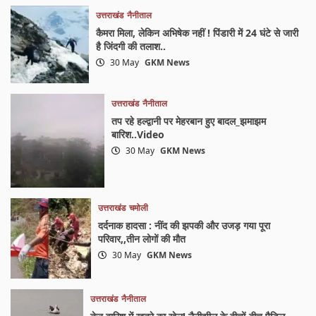
उत्तराखंड
नैनीताल
कैमरा मिला, लेकिन अभिषेक नहीं ! पिंडारी में 24 घंटे से जारी
है जिंदगी की तलाश..
30 May
GKM News
उत्तराखंड
नैनीताल
तप रहे हल्द्वानी पर मेहरबान हुए बादल_झमाझम
बारिश..Video
30 May
GKM News
उत्तराखंड
चमोली
दर्दनाक हादसा : नींद की झपकी और उजड़ गया पूरा
परिवार,,तीन लोगों की मौत
30 May
GKM News
उत्तराखंड
नैनीताल