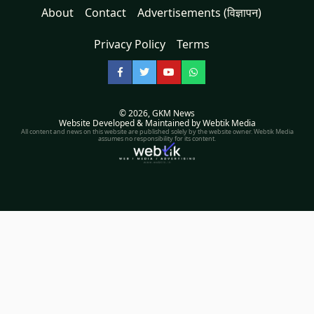
About
Contact
Advertisements (विज्ञापन)
Privacy Policy
Terms
Facebook
Twitter
YouTube
WhatsApp
© 2026,
GKM News
Website Developed & Maintained by Webtik Media
All content and news on this website are published solely by the website owner. Webtik Media
assumes no responsibility for its content.