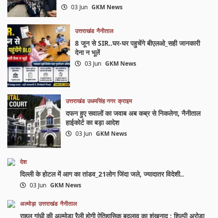
03 Jun
GKM News
उत्तराखंड
नैनीताल
8 जून से SIR..घर-घर पहुचेंगे बीएलओ_सही जानकारी
देना न भूलें
03 Jun
GKM News
उत्तराखंड
उधमसिंह नगर
क्राइम
दफन हुए सवालों का जवाब अब कब्र से निकलेगा, नैनीताल
हाईकोर्ट का बड़ा आदेश
03 Jun
GKM News
देश
दिल्ली के होटल में आग का तांडव_21लोग जिंदा जले, ज्यादातर विदेशी..
03 Jun
GKM News
अल्मोड़ा
उत्तराखंड
नैनीताल
राहुल गांधी की अल्मोड़ा रैली होगी ऐतिहासिक बदलाव का शंखनाद : शिल्पी अरोड़ा