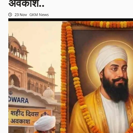
अवकाश..
23 Nov
GKM News