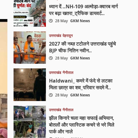
ध्यान दें ..NH-109 अल्मोड़ा-क्वारब मार्ग
पर बढ़ा खतरा_ट्रैफिक डायवर्ट..
28 May
GKM News
उत्तराखंड
देहरादून
2027 की नब्ज़ टटोलने उत्तराखंड पहुंचे
BJP चीफ नितिन नवीन..
28 May
GKM News
उत्तराखंड
नैनीताल
Haldwani_ कमरे में फंदे से लटका
मिला छात्र का शव_परिवार सदमे में..
28 May
GKM News
उत्तराखंड
नैनीताल
झील किनारे चला महा सफाई अभियान,
बोतलों और प्लास्टिक कचरे से भरे मिले
पार्क और नाले