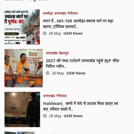
अल्मोड़ा
उत्तराखंड
नैनीताल
ध्यान दें ..NH-109 अल्मोड़ा-क्वारब मार्ग पर बढ़ा
खतरा_ट्रैफिक डायवर्ट..
28 May
GKM News
उत्तराखंड
देहरादून
2027 की नब्ज़ टटोलने उत्तराखंड पहुंचे BJP चीफ
नितिन नवीन..
28 May
GKM News
उत्तराखंड
नैनीताल
Haldwani_ कमरे में फंदे से लटका मिला छात्र का
शव_परिवार सदमे में..
28 May
GKM News