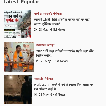
Latest
Popular
अल्मोड़ा
उत्तराखंड
नैनीताल
ध्यान दें ..NH-109 अल्मोड़ा-क्वारब मार्ग पर बढ़ा
खतरा_ट्रैफिक डायवर्ट..
28 May
GKM News
उत्तराखंड
देहरादून
2027 की नब्ज़ टटोलने उत्तराखंड पहुंचे BJP चीफ
नितिन नवीन..
28 May
GKM News
उत्तराखंड
नैनीताल
Haldwani_ कमरे में फंदे से लटका मिला छात्र का
शव_परिवार सदमे में..
28 May
GKM News