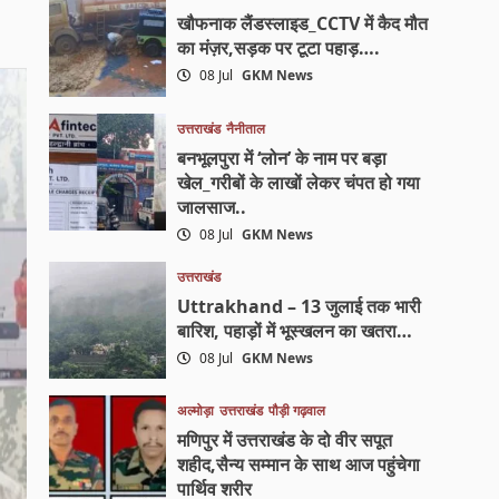
खौफनाक लैंडस्लाइड_CCTV में कैद मौत
का मंज़र,सड़क पर टूटा पहाड़….
08 Jul
GKM News
उत्तराखंड
नैनीताल
बनभूलपुरा में ‘लोन’ के नाम पर बड़ा
खेल_गरीबों के लाखों लेकर चंपत हो गया
जालसाज..
08 Jul
GKM News
उत्तराखंड
Uttrakhand – 13 जुलाई तक भारी
बारिश, पहाड़ों में भूस्खलन का खतरा…
08 Jul
GKM News
अल्मोड़ा
उत्तराखंड
पौड़ी गढ़वाल
मणिपुर में उत्तराखंड के दो वीर सपूत
शहीद,सैन्य सम्मान के साथ आज पहुंचेगा
पार्थिव शरीर