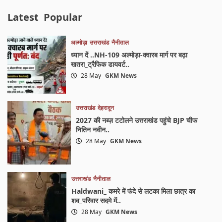
Latest
Popular
अल्मोड़ा
उत्तराखंड
नैनीताल
ध्यान दें ..NH-109 अल्मोड़ा-क्वारब मार्ग पर बढ़ा
खतरा_ट्रैफिक डायवर्ट..
28 May
GKM News
उत्तराखंड
देहरादून
2027 की नब्ज़ टटोलने उत्तराखंड पहुंचे BJP चीफ
नितिन नवीन..
28 May
GKM News
उत्तराखंड
नैनीताल
Haldwani_ कमरे में फंदे से लटका मिला छात्र का
शव_परिवार सदमे में..
28 May
GKM News