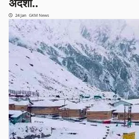
अंदेशा..
24 Jan
GKM News