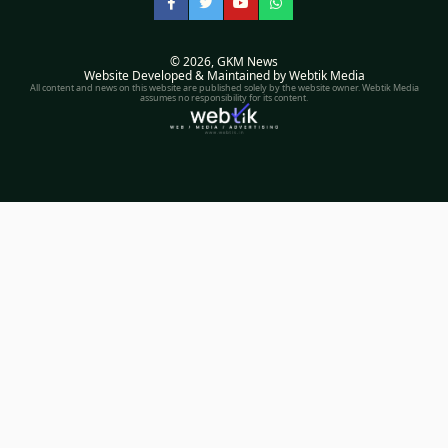
Facebook
Twitter
YouTube
WhatsApp
© 2026,
GKM News
Website Developed & Maintained by Webtik Media
All content and news on this website are published solely by the website owner. Webtik Media
assumes no responsibility for its content.