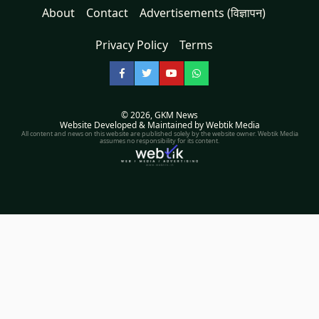
About
Contact
Advertisements (विज्ञापन)
Privacy Policy
Terms
Facebook
Twitter
YouTube
WhatsApp
© 2026,
GKM News
Website Developed & Maintained by Webtik Media
All content and news on this website are published solely by the website owner. Webtik Media
assumes no responsibility for its content.