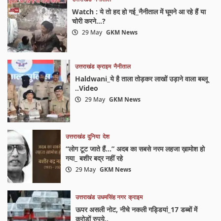
Watch : ये तो हद हो गई_नैनीताल में घूमने आ रहे हैं या
चोरी करने…?
29 May
GKM News
उत्तराखंड
क्राइम
नैनीताल
Haldwani_ये है ताला तोड़कर लाखों उड़ाने वाला बब्लू
..Video
29 May
GKM News
उत्तराखंड
दुनिया
देश
“लोग टूट जाते हैं…” अदब का सबसे नरम लहजा ख़ामोश हो
गया_ बशीर बद्र नहीं रहे
29 May
GKM News
उत्तराखंड
उधमसिंह नगर
क्राइम
ऊपर असली नोट, नीचे नकली गड्डियां_17 डब्बों में
करोड़ों रुपये..