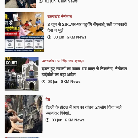
03 Jun
GKM News
उत्तराखंड
नैनीताल
8 जून से SIR..घर-घर पहुचेंगे बीएलओ_सही जानकारी
देना न भूलें
03 Jun
GKM News
उत्तराखंड
उधमसिंह नगर
क्राइम
दफन हुए सवालों का जवाब अब कब्र से निकलेगा, नैनीताल
हाईकोर्ट का बड़ा आदेश
03 Jun
GKM News
देश
दिल्ली के होटल में आग का तांडव_21लोग जिंदा जले,
ज्यादातर विदेशी..
03 Jun
GKM News