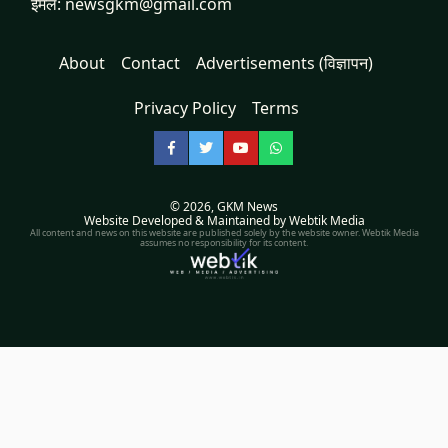
ईमेल: newsgkm@gmail.com
About
Contact
Advertisements (विज्ञापन)
Privacy Policy
Terms
Facebook
Twitter
YouTube
WhatsApp
© 2026,
GKM News
Website Developed & Maintained by Webtik Media
All content and news on this website are published solely by the website owner. Webtik Media
assumes no responsibility for its content.