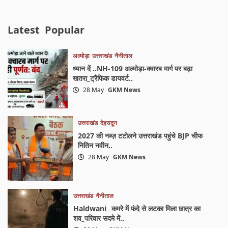
Latest
Popular
अल्मोड़ा
उत्तराखंड
नैनीताल
ध्यान दें ..NH-109 अल्मोड़ा-क्वारब मार्ग पर बढ़ा
खतरा_ट्रैफिक डायवर्ट..
28 May
GKM News
उत्तराखंड
देहरादून
2027 की नब्ज़ टटोलने उत्तराखंड पहुंचे BJP चीफ
नितिन नवीन..
28 May
GKM News
उत्तराखंड
नैनीताल
Haldwani_ कमरे में फंदे से लटका मिला छात्र का
शव_परिवार सदमे में..