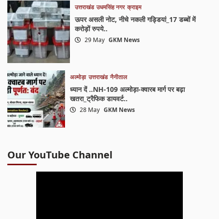
उत्तराखंड
उधमसिंह नगर
क्राइम
ऊपर असली नोट, नीचे नकली गड्डियां_17 डब्बों में
करोड़ों रुपये..
29 May
GKM News
अल्मोड़ा
उत्तराखंड
नैनीताल
ध्यान दें ..NH-109 अल्मोड़ा-क्वारब मार्ग पर बढ़ा
खतरा_ट्रैफिक डायवर्ट..
28 May
GKM News
Our YouTube Channel