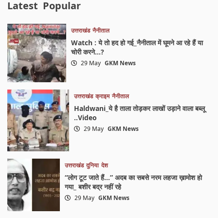
Latest
Popular
उत्तराखंड
नैनीताल
Watch : ये तो हद हो गई_नैनीताल में घूमने आ रहे हैं या
चोरी करने…?
29 May
GKM News
उत्तराखंड
क्राइम
नैनीताल
Haldwani_ये है ताला तोड़कर लाखों उड़ाने वाला बब्लू
..Video
29 May
GKM News
उत्तराखंड
दुनिया
देश
“लोग टूट जाते हैं…” अदब का सबसे नरम लहजा ख़ामोश हो
गया_ बशीर बद्र नहीं रहे
29 May
GKM News