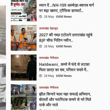
ध्यान दें ..NH-109 अल्मोड़ा-क्वारब मार्ग
पर बढ़ा खतरा_ट्रैफिक डायवर्ट..
28 May
GKM News
उत्तराखंड
देहरादून
2027 की नब्ज़ टटोलने उत्तराखंड पहुंचे
BJP चीफ नितिन नवीन..
28 May
GKM News
उत्तराखंड
नैनीताल
Haldwani_ कमरे में फंदे से लटका
मिला छात्र का शव_परिवार सदमे में..
28 May
GKM News
उत्तराखंड
नैनीताल
झील किनारे चला महा सफाई अभियान,
बोतलों और प्लास्टिक कचरे से भरे मिले
पार्क और नाले