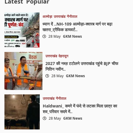
Latest
Popular
अल्मोड़ा
उत्तराखंड
नैनीताल
ध्यान दें ..NH-109 अल्मोड़ा-क्वारब मार्ग पर बढ़ा
खतरा_ट्रैफिक डायवर्ट..
28 May
GKM News
उत्तराखंड
देहरादून
2027 की नब्ज़ टटोलने उत्तराखंड पहुंचे BJP चीफ
नितिन नवीन..
28 May
GKM News
उत्तराखंड
नैनीताल
Haldwani_ कमरे में फंदे से लटका मिला छात्र का
शव_परिवार सदमे में..
28 May
GKM News