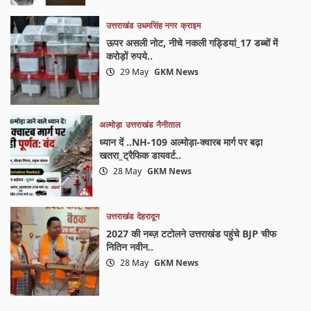
उत्तराखंड
उधमसिंह नगर
क्राइम
ऊपर असली नोट, नीचे नकली गड्डियां_17 डब्बों में
करोड़ों रुपये..
29 May
GKM News
अल्मोड़ा
उत्तराखंड
नैनीताल
ध्यान दें ..NH-109 अल्मोड़ा-क्वारब मार्ग पर बढ़ा
खतरा_ट्रैफिक डायवर्ट..
28 May
GKM News
उत्तराखंड
देहरादून
2027 की नब्ज़ टटोलने उत्तराखंड पहुंचे BJP चीफ
नितिन नवीन..
28 May
GKM News