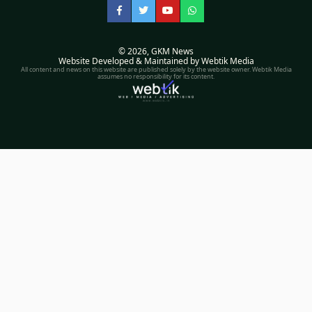
Facebook
Twitter
YouTube
WhatsApp
© 2026,
GKM News
Website Developed & Maintained by Webtik Media
All content and news on this website are published solely by the website owner. Webtik Media
assumes no responsibility for its content.