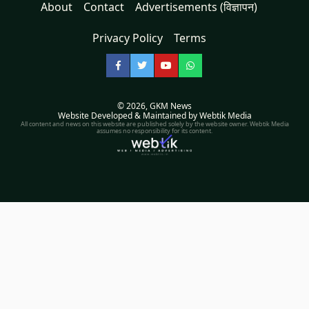
About
Contact
Advertisements (विज्ञापन)
Privacy Policy
Terms
Facebook
Twitter
YouTube
WhatsApp
© 2026,
GKM News
Website Developed & Maintained by Webtik Media
All content and news on this website are published solely by the website owner. Webtik Media
assumes no responsibility for its content.