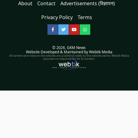
About
Contact
Advertisements (विज्ञापन)
Privacy Policy
Terms
Facebook
Twitter
YouTube
WhatsApp
© 2026,
GKM News
Website Developed & Maintained by Webtik Media
All content and news on this website are published solely by the website owner. Webtik Media
assumes no responsibility for its content.